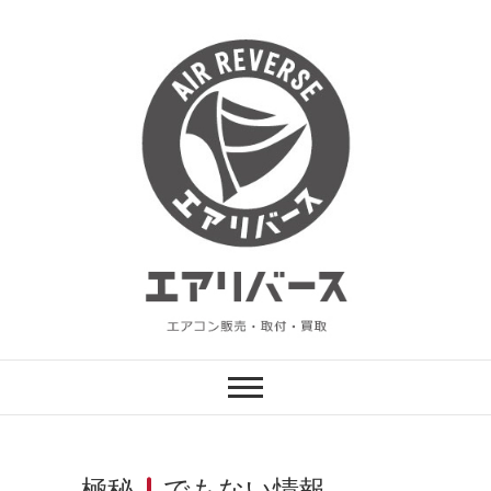
Skip
to
content
エアリバース
エアコン販売・設置・買取
極秘
でもない情報。