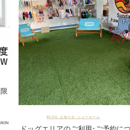
数限
BLOG
,
お知らせ
,
ショールーム
KIN
ドッグエリアのご利用･ご予約に